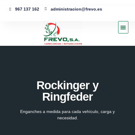
967 137 162
administracion@frevo.es
La emp
Rockinger y
Ringfeder
Enganches a medida para cada vehículo, carga y
necesidad.